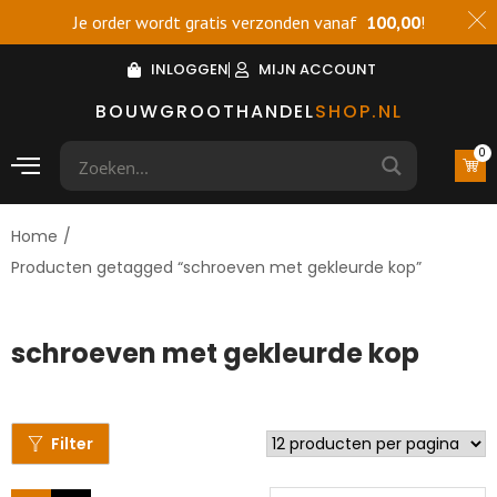
Je order wordt gratis verzonden vanaf
100,00
!
INLOGGEN
MIJN ACCOUNT
BOUWGROOTHANDEL
SHOP.NL
0
Home
/
Producten getagged “schroeven met gekleurde kop”
schroeven met gekleurde kop
Filter