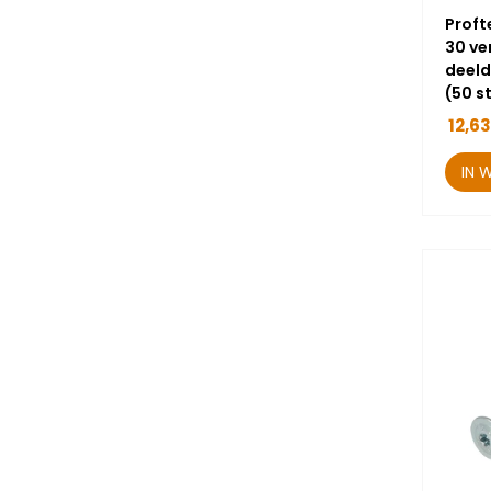
Proft
30 ve
deeld
(50 s
12,63
IN 