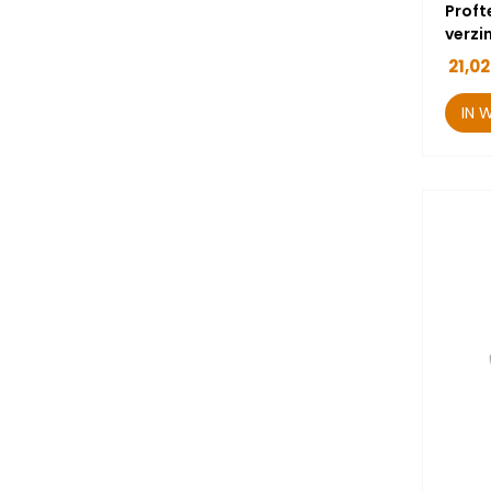
Proft
verzi
21,02
IN 