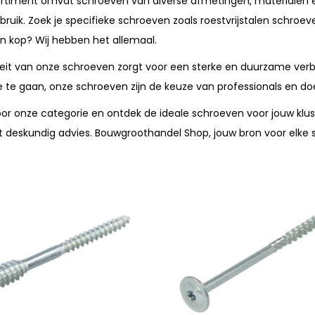
rtiment omvat schroeven van diverse afmetingen, materialen en
bruik. Zoek je specifieke schroeven zoals roestvrijstalen schro
n kop? Wij hebben het allemaal.
teit van onze schroeven zorgt voor een sterke en duurzame verbin
 te gaan, onze schroeven zijn de keuze van professionals en doe
or onze categorie en ontdek de ideale schroeven voor jouw klus. E
t deskundig advies. Bouwgroothandel Shop, jouw bron voor elke