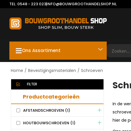
TEL: 0548 - 223 023
INFO@BOUWGROOTHANDELSHOP.NL
Ons Assortiment
Home
/
Bevestigingsmaterialen
/
Schroeven
Sch
FILTER
Productcategorieën
In de we
AFSTANDSCHROEVEN
(1)
schroeve
hier de 
HOUTBOUWSCHROEVEN
(1)