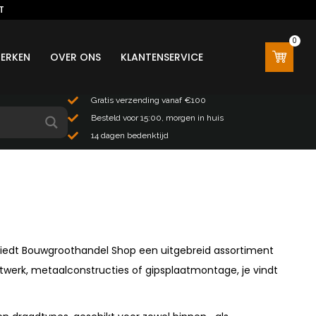
T
0
0
ERKEN
OVER ONS
KLANTENSERVICE
Gratis verzending vanaf €100
Besteld voor 15:00, morgen in huis
14 dagen bedenktijd
biedt Bouwgroothandel Shop een uitgebreid assortiment
twerk, metaalconstructies of gipsplaatmontage, je vindt