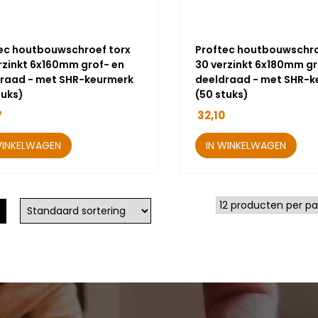
ec houtbouwschroef torx
Proftec houtbouwschro
rzinkt 6x160mm grof- en
30 verzinkt 6x180mm gr
raad - met SHR-keurmerk
deeldraad - met SHR-k
tuks)
(50 stuks)
7
32,10
WINKELWAGEN
IN WINKELWAGEN