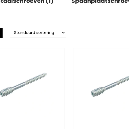
taalschroeven (1)
Spaanplaatschroe