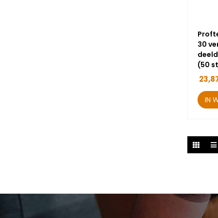
Proft
30 ve
deeld
(50 s
23,8
IN 