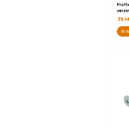
Proft
verzi
35,1
IN 