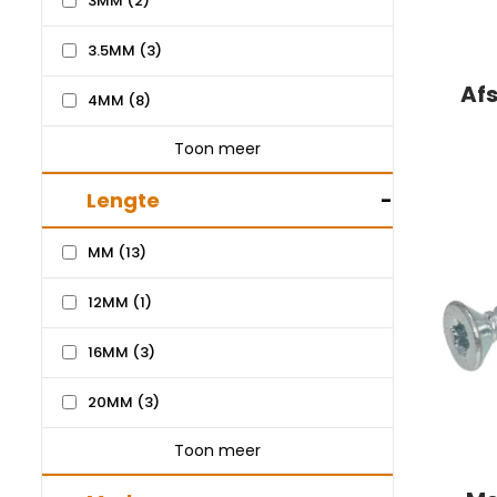
3MM
(2)
3.5MM
(3)
Af
4MM
(8)
Toon meer
Lengte
-
MM
(13)
12MM
(1)
16MM
(3)
20MM
(3)
Toon meer