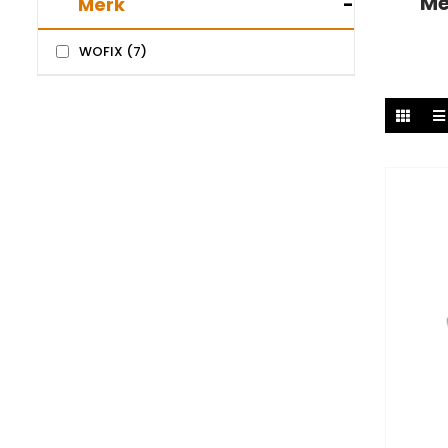
Me
Merk
-
WOFIX
(7)