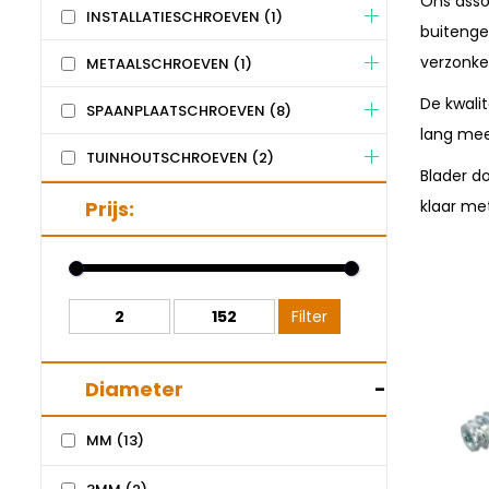
Ons asso
INSTALLATIESCHROEVEN
(1)
buitenge
verzonke
METAALSCHROEVEN
(1)
De kwali
SPAANPLAATSCHROEVEN
(8)
lang mee
TUINHOUTSCHROEVEN
(2)
Blader do
Prijs:
klaar me
Filter
Diameter
-
MM
(13)