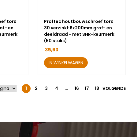
ef torx
Proftec houtbouwschroef torx
of- en
30 verzinkt 6x200mm grof- en
eurmerk
deeldraad - met SHR-keurmerk
(50 stuks)
35,63
IN WINKELWAGEN
1
2
3
4
…
16
17
18
VOLGENDE