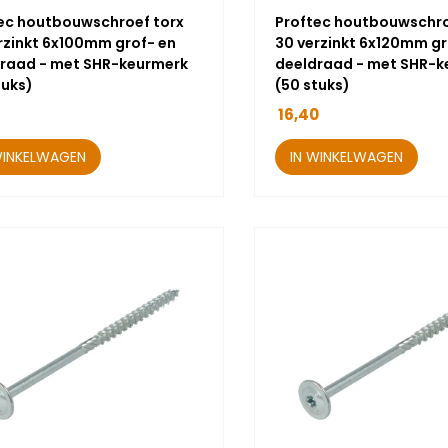
ec houtbouwschroef torx
Proftec houtbouwschro
rzinkt 6x100mm grof- en
30 verzinkt 6x120mm gr
raad - met SHR-keurmerk
deeldraad - met SHR-k
tuks)
(50 stuks)
16,40
WINKELWAGEN
IN WINKELWAGEN