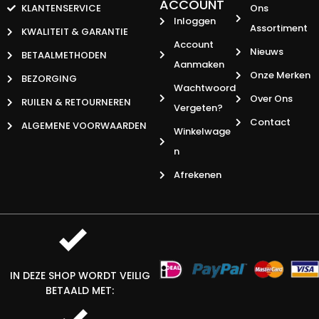
ACCOUNT
KLANTENSERVICE
Ons
Inloggen
Assortiment
KWALITEIT & GARANTIE
Account
Nieuws
BETAALMETHODEN
Aanmaken
Onze Merken
BEZORGING
Wachtwoord
Over Ons
RUILEN & RETOURNEREN
Vergeten?
Contact
ALGEMENE VOORWAARDEN
Winkelwage
N
Afrekenen
IN DEZE SHOP WORDT VEILIG
BETAALD MET: