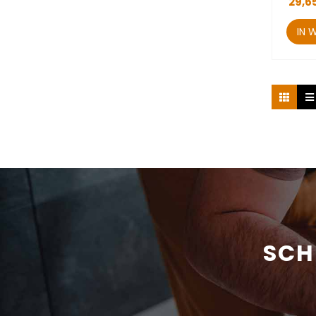
29,6
IN 
SCH