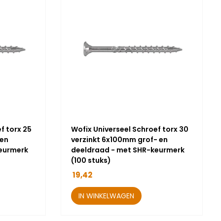
f torx 25
Wofix Universeel Schroef torx 30
 en
verzinkt 6x100mm grof- en
eurmerk
deeldraad - met SHR-keurmerk
(100 stuks)
19,42
IN WINKELWAGEN