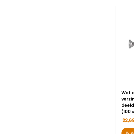
Wofix
verzi
deeld
(100 
22,6
IN 