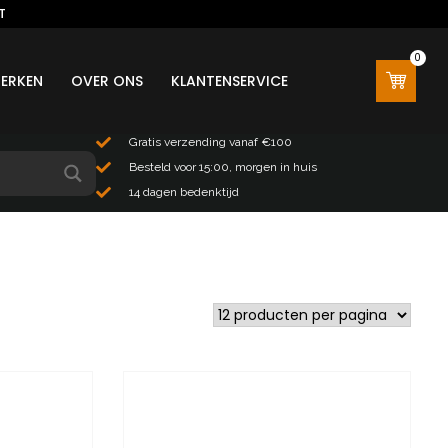
T
0
0
ERKEN
OVER ONS
KLANTENSERVICE
Gratis verzending vanaf €100
Besteld voor 15:00, morgen in huis
14 dagen bedenktijd