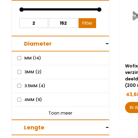
Filter
Diameter
-
MM
(14)
Wofix
3MM
(2)
verzi
deeld
(200 
3.5MM
(4)
43,6
4MM
(9)
IN 
Toon meer
Lengte
-