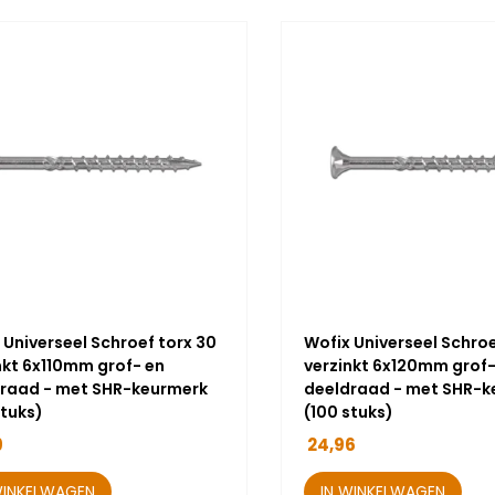
 Universeel Schroef torx 30
Wofix Universeel Schroe
nkt 6x110mm grof- en
verzinkt 6x120mm grof-
raad - met SHR-keurmerk
deeldraad - met SHR-k
stuks)
(100 stuks)
9
24,96
WINKELWAGEN
IN WINKELWAGEN