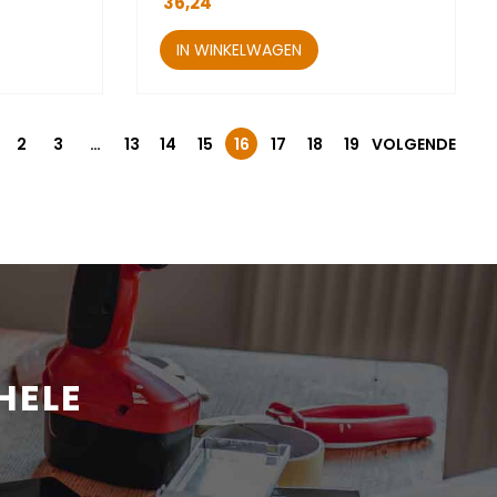
36,24
IN WINKELWAGEN
2
3
…
13
14
15
16
17
18
19
VOLGENDE
HELE