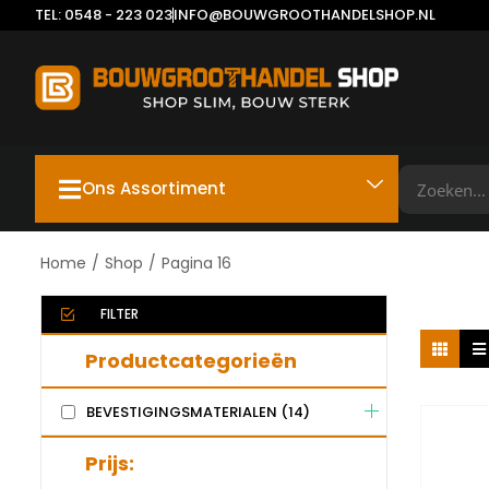
TEL: 0548 - 223 023
INFO@BOUWGROOTHANDELSHOP.NL
Ons Assortiment
Home
/
Shop
/
Pagina 16
FILTER
Productcategorieën
BEVESTIGINGSMATERIALEN
(14)
Prijs: