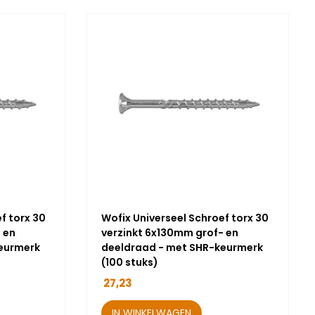
f torx 30
Wofix Universeel Schroef torx 30
 en
verzinkt 6x130mm grof- en
eurmerk
deeldraad - met SHR-keurmerk
(100 stuks)
27,23
IN WINKELWAGEN