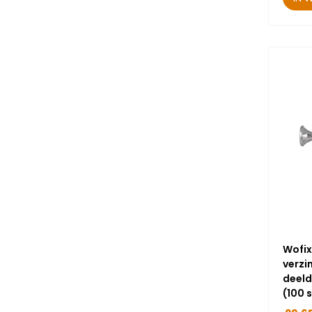
Wofix
verzi
deeld
(100 