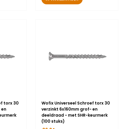
f torx 30
Wofix Universeel Schroef torx 30
 en
verzinkt 6x160mm grof- en
eurmerk
deeldraad - met SHR-keurmerk
(100 stuks)