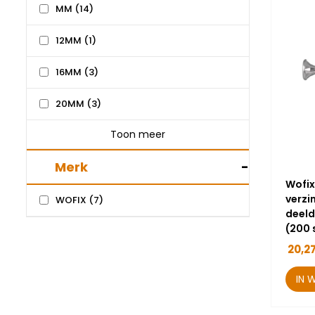
MM
(14)
12MM
(1)
16MM
(3)
20MM
(3)
Toon meer
Merk
-
Wofix
verzi
WOFIX
(7)
deeld
(200 
20,2
IN 