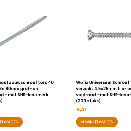
houtbouwschroef torx 40
Wofix Universeel Schroef 
 8x180mm grof- en
verzinkt 4.5x25mm fijn- e
ad - met SHR-keurmerk
voldraad - met SHR-keur
s)
(200 stuks)
6,41
KELWAGEN
IN WINKELWAGEN