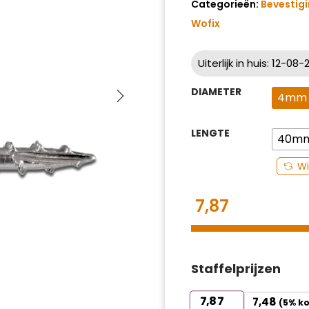
Categorieën:
Bevestig
Wofix
Uiterlijk in huis: 12-08
DIAMETER
4mm
LENGTE
40m
Wi
7,87
Staffelprijzen
7,87
7,48
(5% ko