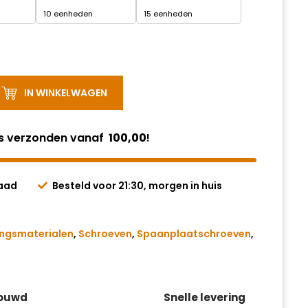
10 eenheden
15 eenheden
IN WINKELWAGEN
is verzonden vanaf
100,00
!
raad
Besteld voor 21:30, morgen in huis
ingsmaterialen
,
Schroeven
,
Spaanplaatschroeven
,
rouwd
Snelle levering