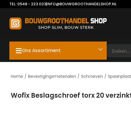
TEL: 0548 - 223 023
INFO@BOUWGROOTHANDELSHOP.NL
Ons Assortiment
Home
/
Bevestigingsmaterialen
/
Schroeven
/
Spaanplaa
Wofix Beslagschroef torx 20 verzi