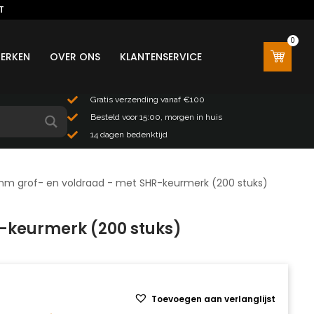
T
0
0
ERKEN
OVER ONS
KLANTENSERVICE
Gratis verzending vanaf €100
Besteld voor 15:00, morgen in huis
14 dagen bedenktijd
5mm grof- en voldraad - met SHR-keurmerk (200 stuks)
R-keurmerk (200 stuks)
Toevoegen aan verlanglijst