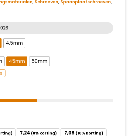
ingsmaterialen
,
Schroeven
,
Spaanplaatschroeven
,
-2026
4.5mm
m
45mm
50mm
s
7,24
7,08
rting)
(8% korting)
(10% korting)