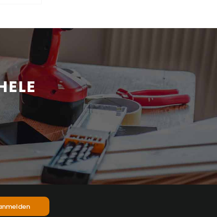
HELE
anmelden