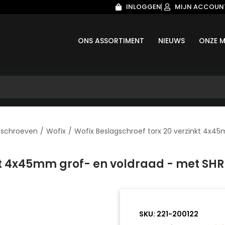
INLOGGEN
MIJN ACCOUN
ONS ASSORTIMENT
NIEUWS
ONZE M
tschroeven
/
Wofix
/
Wofix Beslagschroef torx 20 verzinkt 4x4
nkt 4x45mm grof- en voldraad - met SH
SKU:
221-200122