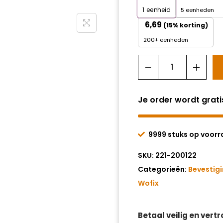
1
eenheid
5 eenheden
6,69
(15% korting)
200+ eenheden
Je order wordt grat
9999 stuks op voor
SKU:
221-200122
Categorieën:
Bevestig
Wofix
Betaal veilig en vert