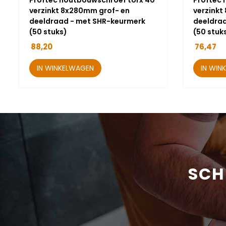
Proftec houtbouwschroef torx 40
Proftec 
verzinkt 8x280mm grof- en
verzinkt
deeldraad - met SHR-keurmerk
deeldra
(50 stuks)
(50 stuk
88,20
76,47
IN WINKELWAGEN
IN WIN
SCH