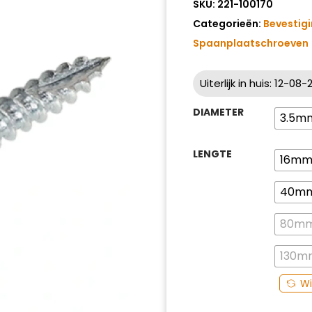
SKU:
221-100170
Categorieën:
Bevestig
Spaanplaatschroeven
Uiterlijk in huis: 12-08
DIAMETER
3.5m
LENGTE
16m
40m
80m
130m
Wi