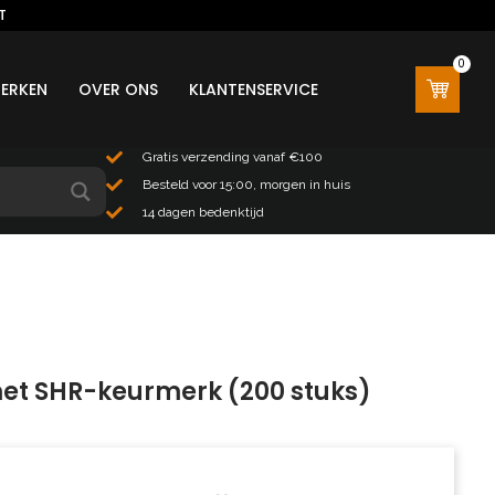
T
0
0
ERKEN
OVER ONS
KLANTENSERVICE
Gratis verzending vanaf €100
Besteld voor 15:00, morgen in huis
14 dagen bedenktijd
met SHR-keurmerk (200 stuks)