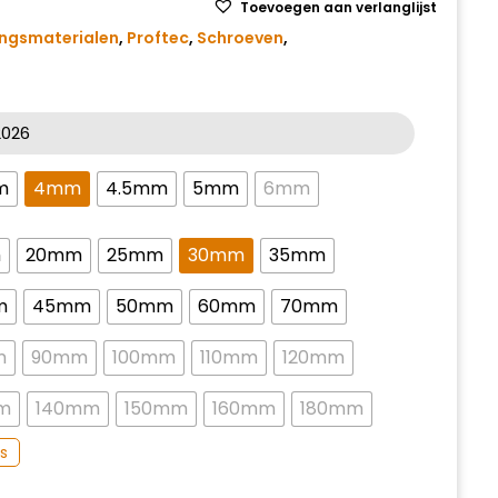
Toevoegen aan verlanglijst
ingsmaterialen
,
Proftec
,
Schroeven
,
-2026
m
4mm
4.5mm
5mm
6mm
m
20mm
25mm
30mm
35mm
m
45mm
50mm
60mm
70mm
m
90mm
100mm
110mm
120mm
m
140mm
150mm
160mm
180mm
s