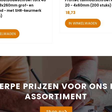
houtbouwschroef torx 40
Proftec tuinhoutschroef 
 8x260mm grof- en
20 - 4x60mm (200 stuks)
ad - met SHR-keurmerk
18,73
s)
IN WINKELWAGEN
KELWAGEN
ERPE PRIJZEN VOOR ONS 
ASSORTIMENT
Shop nu