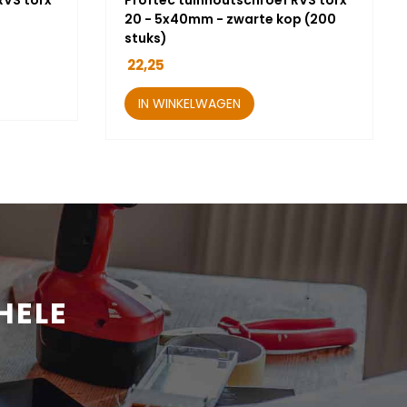
RVS torx
Proftec tuinhoutschroef RVS torx
20 - 5x40mm - zwarte kop (200
stuks)
22,25
IN WINKELWAGEN
HELE