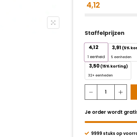
4,12
Staffelprijzen
4,12
3,91
(5% ko
1
eenheid
5 eenheden
3,50
(15% korting)
32+ eenheden
Je order wordt grat
9999 stuks op voor