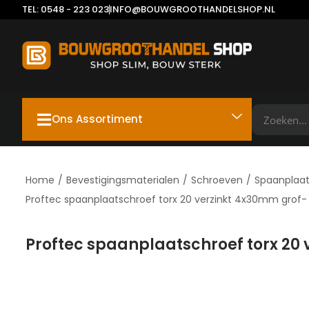
TEL: 0548 - 223 023
INFO@BOUWGROOTHANDELSHOP.NL
Ons Assortiment
Home
/
Bevestigingsmaterialen
/
Schroeven
/
Spaanplaa
Proftec spaanplaatschroef torx 20 verzinkt 4x30mm grof-
Proftec spaanplaatschroef torx 20