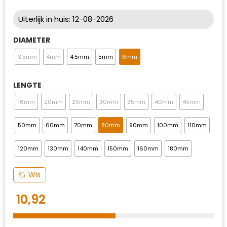
Uiterlijk in huis: 12-08-2026
DIAMETER
3.5mm
4mm
4.5mm
5mm
6mm
LENGTE
16mm
20mm
25mm
30mm
35mm
40mm
45mm
50mm
60mm
70mm
80mm
90mm
100mm
110mm
120mm
130mm
140mm
150mm
160mm
180mm
Wis
10,92